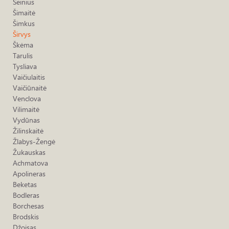
Šeinius
Šimaitė
Šimkus
Širvys
Škėma
Tarulis
Tysliava
Vaičiulaitis
Vaičiūnaitė
Venclova
Vilimaitė
Vydūnas
Žilinskaitė
Žlabys-Žengė
Žukauskas
Achmatova
Apolineras
Beketas
Bodleras
Borchesas
Brodskis
Džoisas