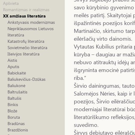
Apšvieta
savo kūrybinio gyvenimo t
Romantizmas ir realizmas
meilės patirtį. Skaitytojai
XX amžiaus literatūra
išpažintinės poezijos korif
Ankstyvasis modernizmas
Nepriklausomos Lietuvos
Martinaičio, skirtumo tar
literatūra
eilėršačių virto dainomis.
Katastrofų literatūra
Vytautas Kubilius pritaria
Sovietmečio literatūra
kūryba – daugiau ar mažiau
Išeivijos literatūra
Aistis
nebuvo atitrauktų idėjų a
Aputis
išgryninta emocinė patirti
Babickaitė
riba.“
Baliukevičius-Dzūkas
Širvio dainingumas, tautos
Baliukonė
Baltrušaitis
Salomėjos Nėries, kaip ir 
Baltušis
poezijos, Širvio eilėrašči
Binkis
moderniajai literatūrai bū
Bložė
literatūriškumo refleksijo
Boruta
Bradūnas
suvedimo.
Brazdžionis
Širvys debiutavo eilėrašči