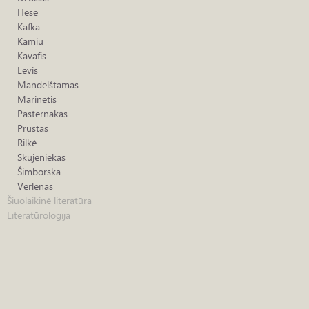
Hesė
Kafka
Kamiu
Kavafis
Levis
Mandelštamas
Marinetis
Pasternakas
Prustas
Rilkė
Skujeniekas
Šimborska
Verlenas
Šiuolaikinė literatūra
Literatūrologija