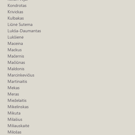
Kondrotas
Krivickas
Kulbakas
Liūnė Sutema
Lukša-Daumantas
Lukšienė
Maceina
Mackus
Mačernis
Mačiūnas
Maldonis
Marcinkevičius
Martinaitis
Mekas
Meras
Mieželaitis
Mikelinskas
Mikuta
Milašius
Miliauskaitė
Milošas