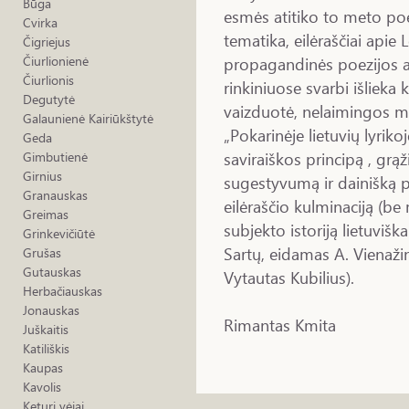
Būga
esmės atitiko to meto poez
Cvirka
tematika, eilėraščiai apie 
Čigriejus
propagandinės poezijos a
Čiurlionienė
Čiurlionis
rinkiniuose svarbi išlieka 
Degutytė
vaizduotė, nelaimingos mei
Galaunienė Kairiūkštytė
„Pokarinėje lietuvių lyriko
Geda
saviraiškos principą , grą
Gimbutienė
Girnius
sugestyvumą ir dainišką po
Granauskas
eilėraščio kulminaciją (be 
Greimas
subjekto istoriją lietuviš
Grinkevičiūtė
Sartų, eidamas A. Vienažin
Grušas
Gutauskas
Vytautas Kubilius).
Herbačiauskas
Jonauskas
Rimantas Kmita
Juškaitis
Katiliškis
Kaupas
Kavolis
Keturi vėjai