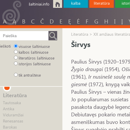
kalba
literatūra
istor
šaltiniai.info
A
Ą
B
C
Č
D
E
Ę
Ė
F
G
H
I
Į
Literatūra > XX amžiaus literatūr
Širvys
ieškoti
visuose šaltiniuose
kalbos šaltiniuose
literatūros šaltiniuose
Paulius Širvys (1920–1979) 
istorijos šaltiniuose
Žygio draugai
(1954),
Oši
tik antraštėse
(1961),
Ir nusinešė saulę 
giesmė
(1972), knygą va
Paulius Širvys – vienas ži
Literatūra
Jo populiarumas susietas 
Tautosaka
pasakota daugybė legend
Antika
Debiutavęs pokario metais,
Viduramžiai
asmeniškumas buvo kontro
Renesansas
Barokas
Širvys sugebėjo prabilti s