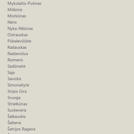
Mykolaitis-Putinas
Miškinis
Morkūnas
Nėris
Nyka-Niliūnas
Ostrauskas
Pūkelevičiūtė
Radauskas
Radzevičius
Riomeris
Sadūnaitė
Saja
Savickis
Simonaitytė
Sirijos Gira
Sruoga
Strielkūnas
Suckeveris
Šalkauskis
Šaltenis
Šatrijos Ragana