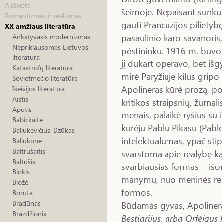
Apšvieta
šeimoje. Nepaisant sunkumų
Romantizmas ir realizmas
gauti Prancūzijos pilietyb
XX amžiaus literatūra
pasaulinio karo savanoris, 
Ankstyvasis modernizmas
Nepriklausomos Lietuvos
pėstininku. 1916 m. buvo 
literatūra
jį dukart operavo, bet išg
Katastrofų literatūra
mirė Paryžiuje kilus gripo
Sovietmečio literatūra
Apolineras kūrė prozą, p
Išeivijos literatūra
Aistis
kritikos straipsnių, žurnal
Aputis
menais, palaikė ryšius su
Babickaitė
kūrėju Pablu Pikasu (Pabl
Baliukevičius-Dzūkas
intelektualumas, ypač stip
Baliukonė
Baltrušaitis
svarstoma apie realybę kaip
Baltušis
svarbiausias formas ‒ išor
Binkis
manymu, nuo meninės realy
Bložė
formos.
Boruta
Bradūnas
Būdamas gyvas, Apolinera
Brazdžionis
Bestiarijus, arba Orfėjaus