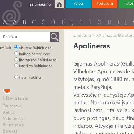
kalba
literatūra
istor
šaltiniai.info
A
Ą
B
C
Č
D
E
Ę
Ė
F
G
H
I
Į
Literatūra > XX amžiaus literatūr
Apolineras
ieškoti
visuose šaltiniuose
kalbos šaltiniuose
literatūros šaltiniuose
Gijomas Apolineras (Guilla
istorijos šaltiniuose
Vilhelmas Apolineras de K
tik antraštėse
rašytojas, gimė 1880 m. 
metais Paryžiuje.
Vaikystėje ir jaunystėje A
Literatūra
pietus. Nors mokėsi įvair
Tautosaka
lavinosi pats, ir tai vėli
Antika
buvo protingas, daug žino
Viduramžiai
ir darbo. Atvykęs į Paryži
Renesansas
Barokas
Dirbo guvernantu (turting