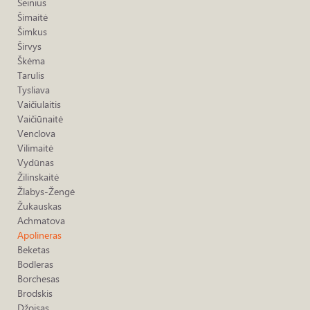
Šeinius
Šimaitė
Šimkus
Širvys
Škėma
Tarulis
Tysliava
Vaičiulaitis
Vaičiūnaitė
Venclova
Vilimaitė
Vydūnas
Žilinskaitė
Žlabys-Žengė
Žukauskas
Achmatova
Apolineras
Beketas
Bodleras
Borchesas
Brodskis
Džoisas