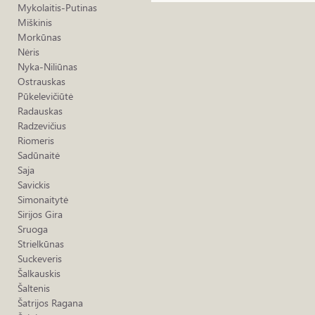
Mykolaitis-Putinas
Miškinis
Morkūnas
Nėris
Nyka-Niliūnas
Ostrauskas
Pūkelevičiūtė
Radauskas
Radzevičius
Riomeris
Sadūnaitė
Saja
Savickis
Simonaitytė
Sirijos Gira
Sruoga
Strielkūnas
Suckeveris
Šalkauskis
Šaltenis
Šatrijos Ragana