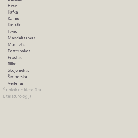
Hesė
Kafka
Kamiu
Kavafis
Levis
Mandelštamas
Marinetis
Pasternakas
Prustas
Rilkė
Skujeniekas
Šimborska
Verlenas
Šiuolaikinė literatūra
Literatūrologija