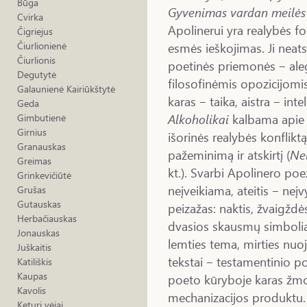
Būga
Gyvenimas vardan meilės
Cvirka
Apolinerui yra realybės 
Čigriejus
esmės ieškojimas. Ji neat
Čiurlionienė
Čiurlionis
poetinės priemonės ‒ aleg
Degutytė
filosofinėmis opozicijomis 
Galaunienė Kairiūkštytė
karas ‒ taika, aistra ‒ intel
Geda
Alkoholikai
kalbama apie 
Gimbutienė
Girnius
išorinės realybės konflikt
Granauskas
pažeminimą ir atskirtį (
Nel
Greimas
kt.). Svarbi Apolinero poez
Grinkevičiūtė
neįveikiama, ateitis ‒ ne
Grušas
Gutauskas
peizažas: naktis, žvaigždė
Herbačiauskas
dvasios skausmų simboli
Jonauskas
lemties tema, mirties nuoj
Juškaitis
tekstai ‒ testamentinio 
Katiliškis
Kaupas
poeto kūryboje karas žm
Kavolis
mechanizacijos produktu. 
Keturi vėjai