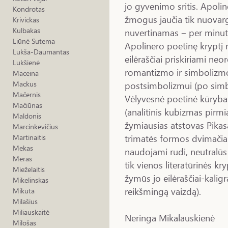
jo gyvenimo sritis. Apolin
Kondrotas
žmogus jaučia tik nuovar
Krivickas
Kulbakas
nuvertinamas ‒ per minutę 
Liūnė Sutema
Apolinero poetinę kryptį n
Lukša-Daumantas
eilėraščiai priskiriami ne
Lukšienė
romantizmo ir simbolizmo,
Maceina
postsimbolizmui (po simb
Mackus
Mačernis
Vėlyvesnė poetinė kūryba 
Mačiūnas
(analitinis kubizmas pirmia
Maldonis
žymiausias atstovas Pikas
Marcinkevičius
trimatės formos dvimačiam
Martinaitis
Mekas
naudojami rudi, neutralūs
Meras
tik vienos literatūrinės kr
Mieželaitis
žymūs jo eilėraščiai-kalig
Mikelinskas
reikšmingą vaizdą).
Mikuta
Milašius
Miliauskaitė
Neringa Mikalauskienė
Milošas