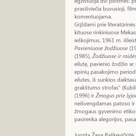
egzistuoja dvi plotmės: 
prasišviečia buvusioji, fi
komentuojama.
Grįždami prie literatūrinė
kituose rinkiniuose Mekas
ieškojimus, 1961 m. išlei
Pavieniuose žodžiuose
(1
(1985),
Žodžiuose ir raidė
eilutę, pavienio žodžio ar
epinių pasakojimo periodų
eilutes, iš sunkios daikta
grakštumo strofas“ (Kubi
(1996) ir
Žmogus prie lyja
neišvengdamas patoso ir 
žmogaus gyvenimo etikos k
pasirenka alegorijos, pas
Jurgita Žana Raškevičiūtė