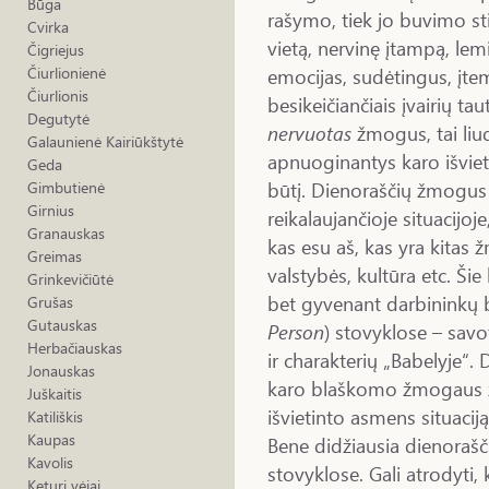
Būga
rašymo, tiek jo buvimo stil
Cvirka
vietą, nervinę įtampą, lem
Čigriejus
emocijas, sudėtingus, įtem
Čiurlionienė
Čiurlionis
besikeičiančiais įvairių 
Degutytė
nervuotas
žmogus, tai liud
Galaunienė Kairiūkštytė
apnuoginantys karo išviet
Geda
būtį. Dienoraščių žmogus k
Gimbutienė
Girnius
reikalaujančioje situacijoje
Granauskas
kas esu aš, kas yra kitas 
Greimas
valstybės, kultūra etc. Šie
Grinkevičiūtė
bet gyvenant darbininkų b
Grušas
Gutauskas
Person
) stovyklose – sav
Herbačiauskas
ir charakterių „Babelyje“. 
Jonauskas
karo blaškomo žmogaus žvi
Juškaitis
išvietinto asmens situaciją
Katiliškis
Kaupas
Bene didžiausia dienorašč
Kavolis
stovyklose. Gali atrodyti
Keturi vėjai