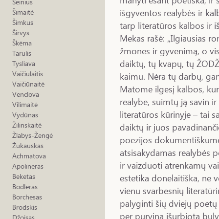
Šeinius
išgyventos realybės ir kalb
Šimaitė
Šimkus
tarp literatūros kalbos ir
Širvys
Mekas rašė: „Ilgiausias r
Škėma
žmones ir gyvenimą, o vis
Tarulis
daiktų, tų kvapų, tų ŽODŽI
Tysliava
Vaičiulaitis
kaimu. Nėra tų darbų, gam
Vaičiūnaitė
Matome ilgesį kalbos, kur
Venclova
realybe, suimtų ją savin i
Vilimaitė
literatūros kūrinyje – tai 
Vydūnas
Žilinskaitė
daiktų ir juos pavadinanč
Žlabys-Žengė
poezijos dokumentiškumo 
Žukauskas
atsisakydamas realybės p
Achmatova
ir vaizduoti atrenkamų v
Apolineras
estetika donelaitiška, ne v
Beketas
Bodleras
vienu svarbesnių literatūr
Borchesas
palyginti šių dviejų poetų e
Brodskis
per purviną išurbiotą bulv
Džoisas