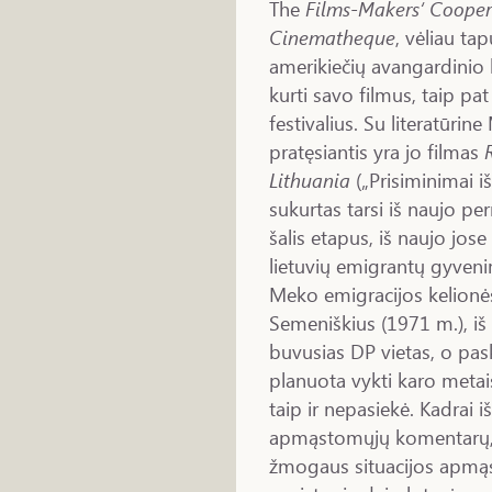
The
Films-Makers‘ Cooper
Cinematheque
, vėliau ta
amerikiečių avangardinio
kurti savo filmus, taip pa
festivalius. Su literatūrin
pratęsiantis yra jo filmas
Lithuania
(„Prisiminimai i
sukurtas tarsi iš naujo pe
šalis etapus, iš naujo jo
lietuvių emigrantų gyveni
Meko emigracijos kelionės
Semeniškius (1971 m.), iš 
buvusias DP vietas, o pasku
planuota vykti karo metais
taip ir nepasiekė. Kadrai 
apmąstomųjų komentarų, ku
žmogaus situacijos apmąst