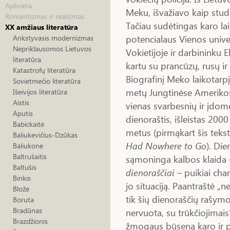
Apšvieta
Meku, išvažiavo kaip stude
Romantizmas ir realizmas
Tačiau sudėtingas karo lai
XX amžiaus literatūra
potencialaus Vienos univer
Ankstyvasis modernizmas
Nepriklausomos Lietuvos
Vokietijoje ir darbininku 
literatūra
kartu su prancūzų, rusų ir 
Katastrofų literatūra
Biografinį Meko laikotarpį
Sovietmečio literatūra
metų Jungtinėse Amerikos 
Išeivijos literatūra
Aistis
vienas svarbesnių ir įdome
Aputis
dienoraštis, išleistas 20
Babickaitė
metus (pirmąkart šis teks
Baliukevičius-Dzūkas
Had Nowhere to Go
). Di
Baliukonė
Baltrušaitis
sąmoninga kalbos klaida
Baltušis
dienoraščiai
– puikiai char
Binkis
jo situaciją. Paantraštė „n
Bložė
tik šių dienoraščių rašymo
Boruta
Bradūnas
nervuota, su trūkčiojimais“
Brazdžionis
žmogaus būseną karo ir pok