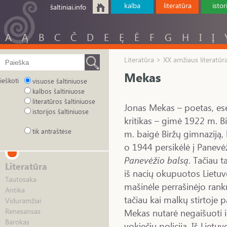
kalba
literatūra
istor
šaltiniai.info
A
Ą
B
C
Č
D
E
Ę
Ė
F
G
H
I
Į
Literatūra > XX amžiaus literatūr
Mekas
ieškoti
visuose šaltiniuose
kalbos šaltiniuose
literatūros šaltiniuose
Jonas Mekas – poetas, ese
istorijos šaltiniuose
kritikas – gimė 1922 m. B
tik antraštėse
m. baigė Biržų gimnaziją,
o 1944 persikėlė į Panevėž
Panevėžio balsą
. Tačiau t
Literatūra
iš nacių okupuotos Lietu
Tautosaka
mašinėle perrašinėjo rank
Antika
tačiau kai malkų stirtoje 
Viduramžiai
Mekas nutarė negaišuoti ir
Renesansas
Barokas
vokiečių policija. Iš Liet