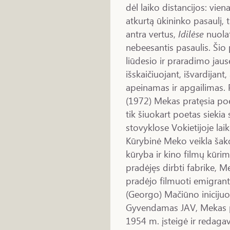
dėl laiko distancijos: vie
atkurtą ūkininko pasaulį, t
antra vertus,
Idilėse
nuolat
nebeesantis pasaulis. Ši
liūdesio ir praradimo jaus
išskaičiuojant, išvardijant
apeinamas ir apgailimas. 
(1972) Mekas pratęsia po
tik šiuokart poetas siekia
stovyklose Vokietijoje laik
Kūrybinė Meko veikla šakoj
kūryba ir kino filmų kūrima
pradėjęs dirbti fabrike, M
pradėjo filmuoti emigrant
(Georgo) Mačiūno inicijuo
Gyvendamas JAV, Mekas p
1954 m. įsteigė ir redaga