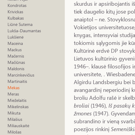
skurdus ir apsiribojantis 
Kondrotas
tiek daugelio kitų jose po
Krivickas
Kulbakas
anaiptol – ne. Stovyklosna
Liūnė Sutema
Vokietijos universitetuose,
Lukša-Daumantas
knygas, intensyviai studija
Lukšienė
tokiomis sąlygomis jie kūrė
Maceina
Kultūrinė erdvė DP stovy
Mackus
Mačernis
Lietuvos kultūrinio gyven
Mačiūnas
1946–. klausė filosofijos 
Maldonis
universitete, . Wiesbaden
Marcinkevičius
Algirdu Landsbergiu bei b
Martinaitis
Mekas
avangardinį neperiodinį k
Meras
broliu Adolfu rašė ir skel
Mieželaitis
broliai
(1946),
Iš pasakų k
Mikelinskas
žmones
(1947). Gyvendama
Mikuta
Milašius
subrandino ir vieną svarbia
Miliauskaitė
poezijos rinkinį
Semeniškių
Milošas