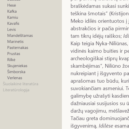
braškėdamas sukasi sunkia
Hesė
Kafka
teškina šmotais“ (Kristijon
Kamiu
Meko idilės orientuotos į 
Kavafis
abstrakčios ir pačia pirmi
Levis
tam tikrų idėjų raiškos;
Idi
Mandelštamas
Marinetis
Kaip teigia Nyka-Niliūnas,
Pasternakas
vidinės kaimo buities ir p
Prustas
archeologiškai stiprų kvap
Rilkė
skambėjimas“, Niliūno žod
Skujeniekas
Šimborska
nukreipiant į išgyvento p
Verlenas
aprašomas tuo būdu, kuriuo
Šiuolaikinė literatūra
suvokiančiam asmeniui. To
Literatūrologija
galimybę užrašyti kasdien
dažniausiai susijusios su 
daržų vagojimu, mėšlaveži
Tačiau greta dominuojanči
išgyvenimą,
Idilėse
esama 