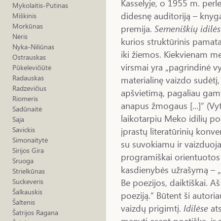
Kasselyje, o 1955 m. perle
Mykolaitis-Putinas
didesnę auditoriją – kny
Miškinis
Morkūnas
premija.
Semeniškių idilės
Nėris
kurios struktūrinis pamat
Nyka-Niliūnas
iki žiemos. Kiekvienam me
Ostrauskas
virsmai yra „pagrindinė v
Pūkelevičiūtė
Radauskas
materialinę vaizdo sudėtį,
Radzevičius
apšvietimą, pagaliau gamt
Riomeris
anapus žmogaus [...]“ (Vy
Sadūnaitė
laikotarpiu Meko idilių po
Saja
įprastų literatūrinių konve
Savickis
Simonaitytė
su suvokiamu ir vaizduoj
Sirijos Gira
programiškai orientuotos 
Sruoga
kasdienybės užrašymą – „a
Strielkūnas
Be poezijos, daiktiškai. A
Suckeveris
Šalkauskis
poeziją.“ Būtent ši autor
Šaltenis
vaizdų prigimtį.
Idilėse
at
Šatrijos Ragana
manyti esant poetiška, ir s