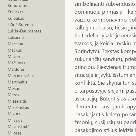
simbolinantį subrendusi
Kondrotas
dominuoja pirmasis – kaip 
Krivickas
Kulbakas
vaizdų komponavimo pobū
Liūnė Sutema
kalbėjimo balsu, tiesiogi
Lukša-Daumantas
tik todėl apysakoje neras
Lukšienė
tvarkos, ją keičia „ryškių
Maceina
Sprindytė). Tekstas komp
Mackus
Mačernis
sukuriančių sandūrų, prieš
Mačiūnas
principu. Kiekvienas trum
Maldonis
situaciją ir įvykį, išstumia
Marcinkevičius
konfliktą. Šie skyriai turi
Martinaitis
Mekas
o tarpusavyje siejami pa
Meras
asociacijų. Būtent šios as
Mieželaitis
elementas, susiejantis apy
Mikelinskas
pasakojantis keleto pokar
Mikuta
Milašius
žmonių, susijusių su pagrin
Miliauskaitė
pasakojimo stilius leidži
Milošas