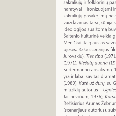
sakraliųjų ir folklorinių pa
naratyvai – ironizuojami ir
sakraliųjų pasakojimų nei
vaizdavimas tarsi įkūnija 
ideologijos suaižomą buvu
Šaltenio kultūrinė veikla g
Meniškai įtaigiausias sav
pjeses. Rašė scenarijus f
Jurovskiu),
Ties riba
(1971,
(1971),
Riešutų duona
(19
Sudermanno apsakymą, 
yra ir labai savitas drama
(1989),
Katė už durų
, su 
miuziklų autorius –
Ugnies
Jacinevičium, 1976),
Komu
Režisierius Arūnas Žebri
(scenarijaus autorius), su