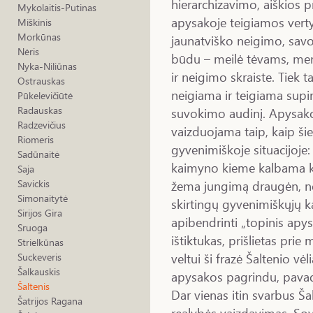
hierarchizavimo, aiškios p
Mykolaitis-Putinas
apysakoje teigiamos vert
Miškinis
Morkūnas
jaunatviško neigimo, savo
Nėris
būdu – meilė tėvams, merg
Nyka-Niliūnas
ir neigimo skraiste. Tiek ta
Ostrauskas
neigiama ir teigiama supi
Pūkelevičiūtė
Radauskas
suvokimo audinį. Apysakoj
Radzevičius
vaizduojama taip, kaip šie
Riomeris
gyvenimiškoje situacijoje: 
Sadūnaitė
kaimyno kieme kalbama kon
Saja
žema jungimą draugėn, ne
Savickis
Simonaitytė
skirtingų gyvenimiškųjų kat
Sirijos Gira
apibendrinti „topinis apys
Sruoga
ištiktukas, prišlietas prie
Strielkūnas
veltui ši frazė Šaltenio v
Suckeveris
Šalkauskis
apysakos pagrindu, pavadi
Šaltenis
Dar vienas itin svarbus Ša
Šatrijos Ragana
realybės vaizdavimas. Sov