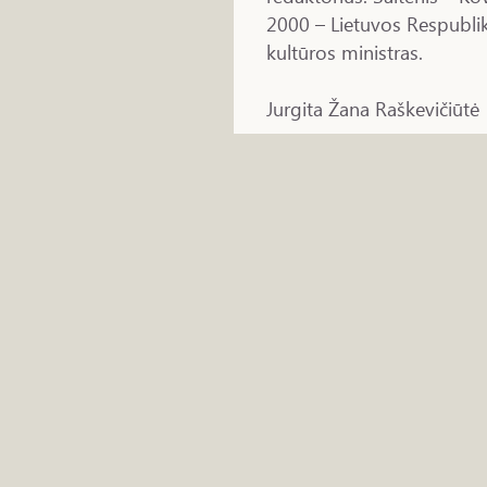
2000 – Lietuvos Respubl
kultūros ministras.
Jurgita Žana Raškevičiūtė