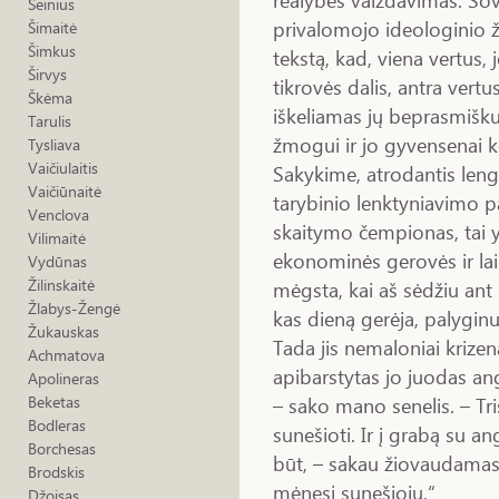
Šeinius
privalomojo ideologinio ž
Šimaitė
Šimkus
tekstą, kad, viena vertus,
Širvys
tikrovės dalis, antra vertu
Škėma
iškeliamas jų beprasmišk
Tarulis
žmogui ir jo gyvensenai 
Tysliava
Vaičiulaitis
Sakykime, atrodantis lengv
Vaičiūnaitė
tarybinio lenktyniavimo pat
Venclova
skaitymo čempionas, tai yr
Vilimaitė
ekonominės gerovės ir laim
Vydūnas
Žilinskaitė
mėgsta, kai aš sėdžiu ant
Žlabys-Žengė
kas dieną gerėja, palyginus
Žukauskas
Tada jis nemaloniai krizena
Achmatova
apibarstytas jo juodas ang
Apolineras
– sako mano senelis. – Tr
Beketas
Bodleras
sunešioti. Ir į grabą su ang
Borchesas
būt, – sakau žiovaudamas
Brodskis
mėnesį sunešioju.“
Džoisas