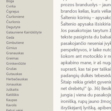
Būga
prozos branduolys – jau
Cvirka
brandos kelias, kuris vėli
Čigriejus
Šaltenio kūrinių – apysak
Čiurlionienė
Čiurlionis
Šaltenio apysaka išsiskiri
Degutytė
Jos pasakotojas tarytum ž
Galaunienė Kairiūkštytė
tekste pasigirsta du balsa
Geda
pasakojančio neseniai įvy
Gimbutienė
Girnius
perspektyvos, ir laike nu
Granauskas
šokom ant motociklo ir n
Greimas
apkabino mane, ir aš nugar
Grinkevičiūtė
suprasti, kas tai per taška
Grušas
Gutauskas
padangių dulkės tebesėda
Herbačiauskas
Šitaip reikia griebt gyven
Jonauskas
net drebėtų!“ (p. 36) Besi
Juškaitis
jungia į viena du pasakoj
Katiliškis
Kaupas
ironišką, rupų jauno žmo
Kavolis
išryškėjantį lyrišką, apibe
Keturi vėjai