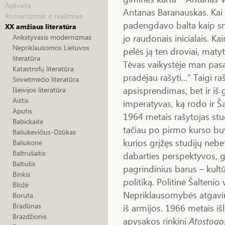
Apšvieta
Antanas Baranauskas. Kai 
Romantizmas ir realizmas
padengdavo balta kaip sn
XX amžiaus literatūra
jo raudonais inicialais. K
Ankstyvasis modernizmas
Nepriklausomos Lietuvos
pelės ją ten droviai, matyt
literatūra
Tėvas vaikystėje man pasak
Katastrofų literatūra
pradėjau rašyti...“ Taigi 
Sovietmečio literatūra
apsisprendimas, bet ir iš 
Išeivijos literatūra
Aistis
imperatyvas, ką rodo ir Š
Aputis
1964 metais rašytojas studi
Babickaitė
tačiau po pirmo kurso buvo
Baliukevičius-Dzūkas
kurios grįžęs studijų nebe
Baliukonė
Baltrušaitis
dabarties perspektyvos, ga
Baltušis
pagrindinius barus – kultūr
Binkis
politiką. Politinė Šaltenio
Bložė
Nepriklausomybės atgavimu,
Boruta
Bradūnas
iš armijos. 1966 metais i
Brazdžionis
apysakos rinkinį
Atostogo