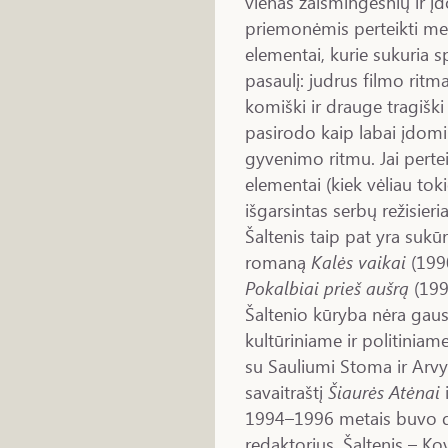
vienas žaismingesnių ir į
priemonėmis perteikti me
elementai, kurie sukuria sp
pasaulį: judrus filmo ritm
komiški ir drauge tragiški 
pasirodo kaip labai įdomi 
gyvenimo ritmu. Jai perteik
elementai (kiek vėliau to
išgarsintas serbų režisier
Šaltenis taip pat yra sukū
romaną
Kalės vaikai
(1990
Pokalbiai prieš aušrą
(199
Šaltenio kūryba nėra gausi
kultūriniame ir politinia
su Sauliumi Stoma ir Arvyd
savaitraštį
Šiaurės Atėnai
i
1994–1996 metais buvo d
redaktorius. Šaltenis – K