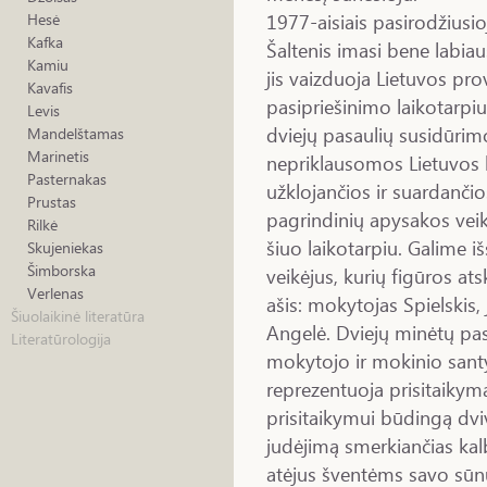
1977-aisiais pasirodžiusi
Hesė
Kafka
Šaltenis imasi bene labia
Kamiu
jis vaizduoja Lietuvos pro
Kavafis
pasipriešinimo laikotarpi
Levis
dviejų pasaulių susidūri
Mandelštamas
Marinetis
nepriklausomos Lietuvos be
Pasternakas
užklojančios ir suardančio
Prustas
pagrindinių apysakos veik
Rilkė
šiuo laikotarpiu. Galime i
Skujeniekas
Šimborska
veikėjus, kurių figūros at
Verlenas
ašis: mokytojas Spielskis,
Šiuolaikinė literatūra
Angelė. Dviejų minėtų pas
Literatūrologija
mokytojo ir mokinio santy
reprezentuoja prisitaikymą
prisitaikymui būdingą dviv
judėjimą smerkiančias kalb
atėjus šventėms savo sūn