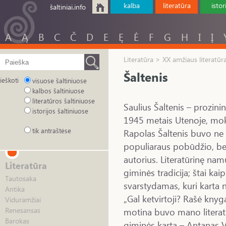
kalba
literatūra
istor
šaltiniai.info
A
Ą
B
C
Č
D
E
Ę
Ė
F
G
H
I
Į
Literatūra > XX amžiaus literatūr
Šaltenis
ieškoti
visuose šaltiniuose
kalbos šaltiniuose
literatūros šaltiniuose
Saulius Šaltenis – prozini
istorijos šaltiniuose
1945 metais Utenoje, moky
tik antraštėse
Rapolas Šaltenis buvo ne t
populiaraus pobūdžio, bele
autorius. Literatūrinę nam
Literatūra
giminės tradicija; štai kai
Tautosaka
svarstydamas, kuri karta n
Antika
„Gal ketvirtoji? Rašė knyga
Viduramžiai
motina buvo mano litera
Renesansas
Barokas
giminės karta – Antanas V