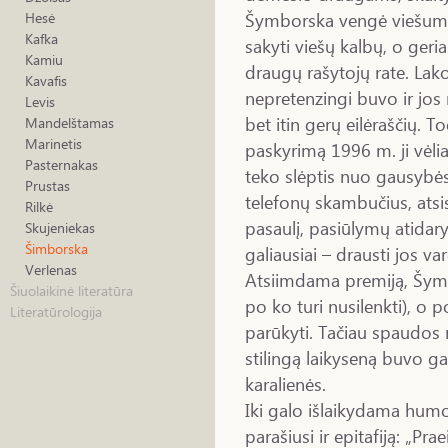
Šymborska vengė viešumos
Hesė
Kafka
sakyti viešų kalbų, o geri
Kamiu
draugų rašytojų rate. Lako
Kavafis
nepretenzingi buvo ir jos 
Levis
bet itin gerų eilėraščių. 
Mandelštamas
Marinetis
paskyrimą 1996 m. ji vėli
Pasternakas
teko slėptis nuo gausybės 
Prustas
telefonų skambučius, atsi
Rilkė
pasaulį, pasiūlymų atidary
Skujeniekas
Šimborska
galiausiai – drausti jos va
Verlenas
Atsiimdama premiją, Šym
Šiuolaikinė literatūra
po ko turi nusilenkti), o 
Literatūrologija
parūkyti. Tačiau spaudos 
stilingą laikyseną buvo ga
karalienės.
Iki galo išlaikydama humo
parašiusi ir epitafiją: „Pra