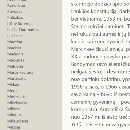
skambėjo žodžiai apie Sov
Kondrotas
Lenkijos konstituciją, dar
Krivickas
Kulbakas
bei Vietname. 1953 m. buvo
Liūnė Sutema
Stalino mirčiai paminėti.
Lukša-Daumantas
netrukus pati atmes ir jų š
Lukšienė
kaip ir kai kurių žymių liet
Maceina
Marcinkevičiaus) atveju, p
Mackus
Mačernis
XX a. viduryje pavyko prasi
Mačiūnas
Bandymas savo eilėraščiu
Maldonis
neilgai. Šeštojo dešimtme
Marcinkevičius
nuo partinių doktrinų, y
Martinaitis
Mekas
1956-aisiais, o 1966-aisiai
Meras
savo kainą – buvo išmesta 
Mieželaitis
asmeninį gyvenimą – poetė 
Mikelinskas
komunistu). Autentiška Š
Mikuta
Milašius
nuo 1957 m. išleisto treči
Miliauskaitė
Yeti)
. Jetis – tai neva gy
Milošas