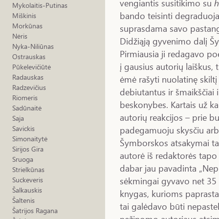
vengiantis susitikimo su
h
Mykolaitis-Putinas
bando teisinti degraduoja
Miškinis
Morkūnas
suprasdama savo pastan
Nėris
Didžiąją gyvenimo dalį Š
Nyka-Niliūnas
Pirmiausia ji redagavo poe
Ostrauskas
į gausius autorių laiškus
Pūkelevičiūtė
Radauskas
ėmė rašyti nuolatinę skilt
Radzevičius
debiutantus ir šmaikščiai
Riomeris
beskonybes. Kartais už ka
Sadūnaitė
autorių reakcijos – prie 
Saja
padegamuoju skysčiu arba
Savickis
Simonaitytė
Šymborskos atsakymai tai
Sirijos Gira
autorė iš redaktorės tapo f
Sruoga
dabar jau pavadinta „Nepr
Strielkūnas
sėkmingai gyvavo net 35 
Suckeveris
Šalkauskis
knygas, kurioms paprastai
Šaltenis
tai galėdavo būti nepasteb
Šatrijos Ragana
nežinomo autoriaus atsimi