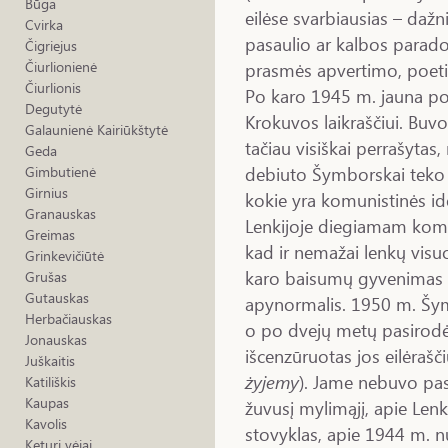
Būga
eilėse svarbiausias – dažni
Cvirka
pasaulio ar kalbos parado
Čigriejus
prasmės apvertimo, poeti
Čiurlionienė
Čiurlionis
Po karo 1945 m. jauna po
Degutytė
Krokuvos laikraščiui. Buvo
Galaunienė Kairiūkštytė
tačiau visiškai perrašytas
Geda
debiuto Šymborskai teko iš
Gimbutienė
Girnius
kokie yra komunistinės ide
Granauskas
Lenkijoje diegiamam komun
Greimas
kad ir nemažai lenkų visu
Grinkevičiūtė
karo baisumų gyvenimas „l
Grušas
Gutauskas
apynormalis. 1950 m. Šym
Herbačiauskas
o po dvejų metų pasirodė p
Jonauskas
išcenzūruotas jos eilėrašč
Juškaitis
żyjemy
). Jame nebuvo pask
Katiliškis
Kaupas
žuvusį mylimąjį, apie Lenk
Kavolis
stovyklas, apie 1944 m. n
Keturi vėjai