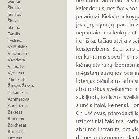
Šeinius
kalendorius, net žvejybos
Šimaitė
Šimkus
patarimai. Kiekviena knyga
Širvys
įžvalgų, sąmojų, paradoks
Škėma
nepamainoma lenkų kultūr
Tarulis
ironiška, tačiau atvira vis
Tysliava
Vaičiulaitis
keistenybėms. Beje, tarp
Vaičiūnaitė
renkamomis specifinėmis
Venclova
kičinių atvirukų, beprasmi
Vilimaitė
mėgstamiausių jos pasilin
Vydūnas
Žilinskaitė
loterijas bičiuliams arba 
Žlabys-Žengė
absurdiškus sveikinimo a
Žukauskas
suklijuotų koliažus (sveik
Achmatova
siunčia italai, kelneriai,
Apolineras
Chruščiovas, pterodaktilis.
Beketas
Bodleras
užtekstiniai žaidimai kart
Borchesas
absurdo literatūrą, bet vi
Brodskis
dėmesio draugams, skaity
Džoisas