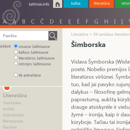
kalba
literatūra
istor
šaltiniai.info
A
Ą
B
C
Č
D
E
Ę
Ė
F
G
H
I
Į
Literatūra > XX amžiaus literatūr
Šimborska
ieškoti
visuose šaltiniuose
kalbos šaltiniuose
literatūros šaltiniuose
Vislava Šymborska (Wisł
istorijos šaltiniuose
poetė, Nobelio premijos l
tik antraštėse
literatūros viršūnei. Šymbo
tuo, kad jai pavyko sujun
dalykus – filosofinę gelm
Literatūra
paprastumą, aukštą kūrybo
Tautosaka
drauge atsiskyrėle ir vieš
Antika
žymė – ironija, kaip ir da
Viduramžiai
kūryboje. Tačiau tai ironija
Renesansas
Barokas
nežeidžia žmogaus širdies, 