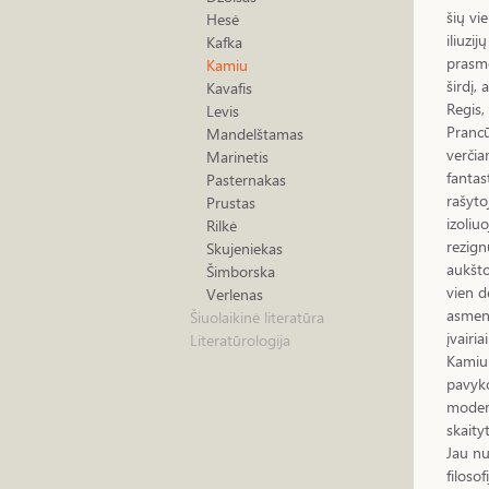
šių vie
Hesė
iliuzi
Kafka
prasme
Kamiu
širdį,
Kavafis
Regis,
Levis
Prancū
Mandelštamas
verčia
Marinetis
fantas
Pasternakas
rašyto
Prustas
izoliu
Rilkė
rezignu
Skujeniekas
aukšto
Šimborska
vien d
Verlenas
asmens
Šiuolaikinė literatūra
įvairi
Literatūrologija
Kamiu 
pavyko
modern
skaity
Jau nu
filoso