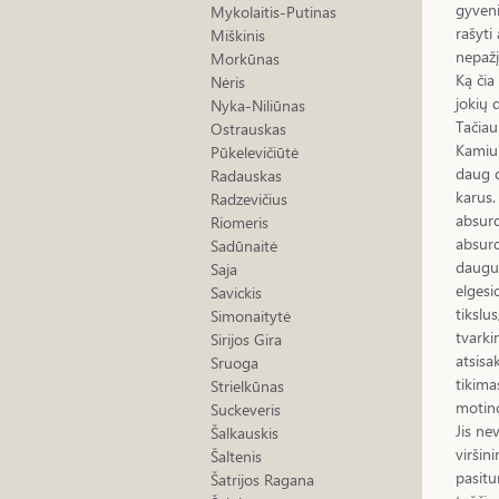
gyveni
Mykolaitis-Putinas
rašyti
Miškinis
nepažį
Morkūnas
Ką čia
Nėris
jokių 
Nyka-Niliūnas
Tačiau
Ostrauskas
Kamiu 
Pūkelevičiūtė
daug d
Radauskas
karus.
Radzevičius
absurd
Riomeris
absurd
Sadūnaitė
daugum
Saja
elgesi
Savickis
tikslu
Simonaitytė
tvarkin
Sirijos Gira
atsisa
Sruoga
tikima
Strielkūnas
motino
Suckeveris
Jis ne
Šalkauskis
viršin
Šaltenis
pasitu
Šatrijos Ragana