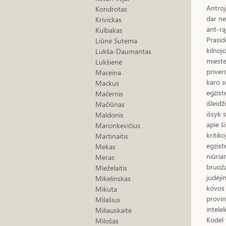
Antroj
Kondrotas
dar ne
Krivickas
ant-rą
Kulbakas
Prasid
Liūnė Sutema
kilnoj
Lukša-Daumantas
mieste
Lukšienė
priver
Maceina
karo s
Mackus
egzist
Mačernis
išlei
Mačiūnas
išsyk 
Maldonis
apie š
Marcinkevičius
kritik
Martinaitis
egzist
Mekas
niūria
Meras
bruoža
Mieželaitis
judėji
Mikelinskas
kovos 
Mikuta
provin
Milašius
intele
Miliauskaitė
Kodėl
Milošas