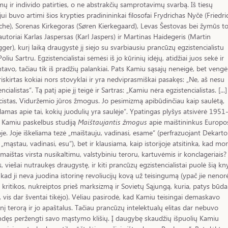
mų ir individo patirties, o ne abstrakčių samprotavimų svarbą. Iš tiesų
jui buvo artimi šios krypties pradinininkai filosofai Frydrichas Nyčė (Friedri
che), Sorenas Kirkegoras (Søren Kierkegaard), Levas Šestovas bei žymūs t
utoriai Karlas Jaspersas (Karl Jaspers) ir Martinas Haidegeris (Martin
ger), kurį laiką draugystė jį siejo su svarbiausiu prancūzų egzistencialistu
liu Sartru. Egzistencialistai sėmėsi iš jo kūrinių idėjų, atidžiai juos sekė ir
avo, tačiau tik iš pradžių palankiai. Pats Kamiu sąsajų neneigė, bet vengė
riskirtas kokiai nors stovyklai ir yra nedviprasmiškai pasakęs: „Ne, aš nesu
ncialistas“. Tą patį apie jį teigė ir Sartras: „Kamiu nėra egzistencialistas. [...] 
icistas, Viduržemio jūros žmogus. Jo pesimizmą apibūdinčiau kaip saulėtą,
amas apie tai, kokių juodulių yra saulėje“. Ypatingas plyšys atsivėrė 1951
s, Kamiu paskelbus studiją
Maištaujantis žmogus
apie maištininkus Europo
joje. Joje iškeliama tezė „maištauju, vadinasi, esame“ (perfrazuojant Dekarto
į „mąstau, vadinasi, esu“), bet ir klausiama, kaip istorijoje atsitinka, kad mor
 maištas virsta nusikaltimu, valstybiniu teroru, kartuvėmis ir konclageriais?
s, viešai nutraukęs draugystę, ir kiti prancūzų egzistencialistai puolė šią k
, kad ji neva juodina istorinę revoliucijų kovą už teisingumą (ypač jie nenor
i kritikos, nukreiptos prieš marksizmą ir Sovietų Sąjungą, kuria, patys būd
ji, vis dar šventai tikėjo). Vėliau pasirodė, kad Kamiu teisingai demaskavo
inį terorą ir jo apaštalus. Tačiau prancūzų intelektualų elitas dar nebuvo
dęs peržengti savo mąstymo klišių. Į daugybę skaudžių išpuolių Kamiu