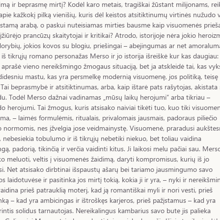
mą ir beprasmę mirtį? Kodėl karo metais, tragiškai žūstant milijonams, rei
 apie kažkokį pilką vienišių, kuris dėl keistos atsitiktinumų virtinės nužudo v
stamą arabą, o paskui nuteisiamas mirties bausme kaip visuomenės prieš
 įžiūrėjo prancūzų skaitytojai ir kritikai? Atrodo, istorijoje nėra jokio heroiz
dorybių, jokios kovos su blogiu, priešingai – abejingumas ar net amoralum
 iš tikrųjų romano personažas Merso ir jo istorija išreiškė kur kas daugiau:
aprašė vieno nereikšmingo žmogaus situaciją, bet ja atskleidė tai, kas vyk
idesniu mastu, kas yra persmelkę modernią visuomenę, jos politiką, teisę 
 Tai beprasmybė ir atsitiktinumas, arba, kaip ištarė pats rašytojas, akistata
u. Todėl Merso dažnai vadinamas „mūsų laikų herojumi“ arba tikriau –
o herojumi. Tai žmogus, kuris atsisako naiviai tikėti tuo, kuo tiki visuome
a, – laimės formulėmis, ritualais, privalomais jausmais, padoraus piliečio
o normomis, nes įžvelgia jose veidmainystę. Visuomenė, praradusi aukštes
s, nebesiekia tobulumo ir iš tikrųjų nebetiki niekuo, bet toliau vaidina
gą, padorią, tikinčią ir verčia vaidinti kitus. Ji laikosi melu pačiai sau. Mers
ko meluoti, veltis į visuomenės žaidimą, daryti kompromisus, kurių iš jo
si. Net atsisako dirbtinai išspaustų ašarų bei tariamo jausmingumo savo
s laidotuvėse ir pasitinka jos mirtį tokią, kokia ji ir yra, – nyki ir nereikšmi
vaidina prieš patrauklią moterį, kad ją romantiškai myli ir nori vesti, prieš
inką – kad yra ambicingas ir ištroškęs karjeros, prieš pažįstamus – kad yra
rintis solidus tarnautojas. Nereikalingus kambarius savo bute jis palieka