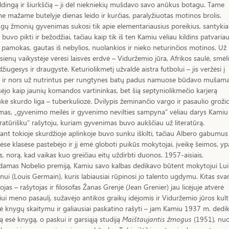
ldingą ir šiurkščią – ji dėl niekniekių mušdavo savo anūkus botagu. Tame
e mažame butelyje dienas leido ir kurčias, paralyžiuotas motinos brolis.
gų žmonių gyvenimas sukosi tik apie elementariausius poreikius, santykia
 buvo pikti ir bežodžiai, tačiau kaip tik iš ten Kamiu vėliau kildins patvaria
 pamokas, gautas iš nebylios, nuolankios ir nieko neturinčios motinos. Už
ienų vaikystėje vėrėsi laisvės erdvė – Viduržemio jūra, Afrikos saulė, smėli
žiugesys ir draugystė. Keturiolikmetį užvaldė aistra futbolui – jis veržėsi į
ą ir nors už nutrintus per rungtynes batų padus namuose būdavo mušama
ėjo kaip jaunių komandos vartininkas, bet šią septyniolikmečio karjerą
kė skurdo liga – tuberkuliozė. Dvilypis žeminančio vargo ir pasaulio groži
mas, „gyvenimo meilės ir gyvenimo nevilties sampyna“ vėliau darys Kamiu
eratūrišku“ rašytoju, kuriam gyvenimas buvo aukščiau už literatūrą.
nt tokioje skurdžioje aplinkoje buvo sunku iškilti, tačiau Albero gabumus
ėse klasėse pastebėjo ir jį ėmė globoti puikūs mokytojai, įveikę šeimos, yp
s, norą, kad vaikas kuo greičiau eitų uždirbti duonos. 1957-aisiais,
damas Nobelio premiją, Kamiu savo kalbas dedikavo būtent mokytojui Lui
ui (Louis Germain), kuris labiausiai rūpinosi jo talento ugdymu. Kitas sva
jas – rašytojas ir filosofas Žanas Grenjė (Jean Grenier) jau licėjuje atvėrė
ui meno pasaulį, sužavėjo antikos graikų idėjomis ir Viduržemio jūros kult
ė knygų skaitymu ir galiausiai paskatino rašyti – jam Kamiu 1937 m. dedi
ą esė knygą, o paskui ir garsiąją studiją
Maištaujantis žmogus
(1951)
,
nuo