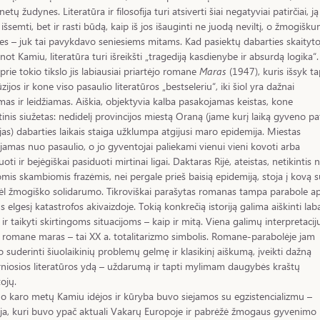
netų žudynes. Literatūra ir filosofija turi atsiverti šiai negatyviai patirčiai, j
jų išsemti, bet ir rasti būdą, kaip iš jos išauginti ne juodą neviltį, o žmogišk
s – juk tai pavykdavo seniesiems mitams. Kad pasiektų dabarties skaityto
 anot Kamiu, literatūra turi išreikšti „tragediją kasdienybe ir absurdą logika“.
 prie tokio tikslo jis labiausiai priartėjo romane
Maras
(1947), kuris išsyk t
zijos ir kone viso pasaulio literatūros „bestseleriu“, iki šiol yra dažnai
mas ir leidžiamas. Aiškia, objektyvia kalba pasakojamas keistas, kone
tinis siužetas: nedidelį provincijos miestą Oraną (jame kurį laiką gyveno pa
jas) dabarties laikais staiga užklumpa atgijusi maro epidemija. Miestas
ojamas nuo pasaulio, o jo gyventojai paliekami vienui vieni kovoti arba
oti ir bejėgiškai pasiduoti mirtinai ligai. Daktaras Rijė, ateistas, netikintis n
mis skambiomis frazėmis, nei pergale prieš baisią epidemiją, stoja į kovą s
ėl žmogiško solidarumo. Tikroviškai parašytas romanas tampa parabole ap
 elgesį katastrofos akivaizdoje. Tokią konkrečią istoriją galima aiškinti lab
ai ir taikyti skirtingoms situacijoms – kaip ir mitą. Viena galimų interpretacij
romane maras – tai XX a. totalitarizmo simbolis. Romane-parabolėje jam
 suderinti šiuolaikinių problemų gelmę ir klasikinį aiškumą, įveikti dažną
iosios literatūros ydą – uždarumą ir tapti mylimam daugybės kraštų
tojų.
o karo metų Kamiu idėjos ir kūryba buvo siejamos su egzistencializmu –
fija, kuri buvo ypač aktuali Vakarų Europoje ir pabrėžė žmogaus gyvenimo