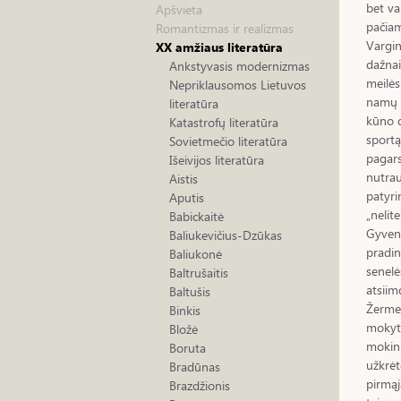
bet va
Apšvieta
pačiam
Romantizmas ir realizmas
Vargin
XX amžiaus literatūra
dažnai
Ankstyvasis modernizmas
meilės
Nepriklausomos Lietuvos
namų s
literatūra
kūno d
Katastrofų literatūra
sport
Sovietmečio literatūra
pagars
Išeivijos literatūra
nutrau
Aistis
patyri
Aputis
„nelit
Babickaitė
Gyvena
Baliukevičius-Dzūkas
pradin
Baliukonė
senelė
Baltrušaitis
atsiim
Baltušis
Žermen
Binkis
mokyto
Bložė
mokini
Boruta
užkrėt
Bradūnas
pirmąj
Brazdžionis