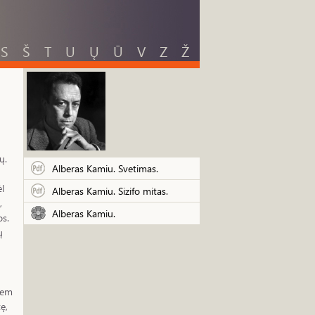
S
Š
T
U
Ų
Ū
V
Z
Ž
ų.
Alberas Kamiu. Svetimas.
ėl
Alberas Kamiu. Sizifo mitas.
,
Alberas Kamiu.
os.
ų
iem
ę,