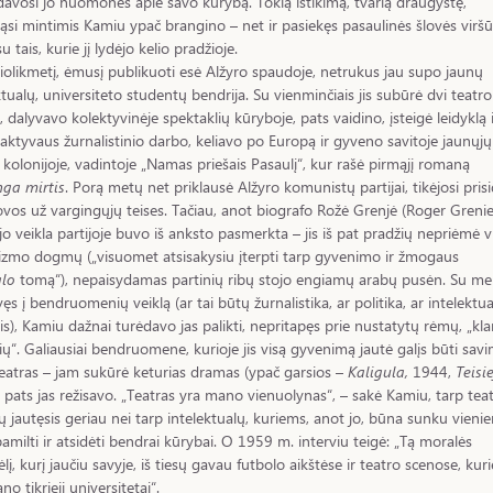
davosi jo nuomonės apie savo kūrybą. Tokią ištikimą, tvarią draugystę,
mąsi mintimis Kamiu ypač brangino – net ir pasiekęs pasaulinės šlovės virš
 tais, kurie jį lydėjo kelio pradžioje.
olikmetį, ėmusį publikuoti esė Alžyro spaudoje, netrukus jau supo jaunų
ktualų, universiteto studentų bendrija. Su vienminčiais jis subūrė dvi teatro
, dalyvavo kolektyvinėje spektaklių kūryboje, pats vaidino, įsteigė leidyklą 
aktyvaus žurnalistinio darbo, keliavo po Europą ir gyveno savitoje jaunųjų
 kolonijoje, vadintoje „Namas priešais Pasaulį“, kur rašė pirmąjį romaną
nga mirtis
. Porą metų net priklausė Alžyro komunistų partijai, tikėjosi prisi
ovos už vargingųjų teises. Tačiau, anot biografo Rožė Grenjė (Roger Grenie
jo veikla partijoje buvo iš anksto pasmerkta – jis iš pat pradžių nepriėmė v
zmo dogmų („visuomet atsisakysiu įterpti tarp gyvenimo ir žmogaus
alo
tomą“), nepaisydamas partinių ribų stojo engiamų arabų pusėn. Su mei
ęs į bendruomenių veiklą (ar tai būtų žurnalistika, ar politika, ar intelektu
is), Kamiu dažnai turėdavo jas palikti, nepritapęs prie nustatytų rėmų, „kl
lių“. Galiausiai bendruomene, kurioje jis visą gyvenimą jautė galįs būti savi
eatras – jam sukūrė keturias dramas (ypač garsios –
Kaligula,
1944,
Teisie
 pats jas režisavo. „Teatras yra mano vienuolynas“, – sakė Kamiu, tarp tea
 jautęsis geriau nei tarp intelektualų, kuriems, anot jo, būna sunku vieni
pamilti ir atsidėti bendrai kūrybai. O 1959 m. interviu teigė: „Tą moralės
ėlį, kurį jaučiu savyje, iš tiesų gavau futbolo aikštėse ir teatro scenose, kuri
no tikrieji universitetai“.