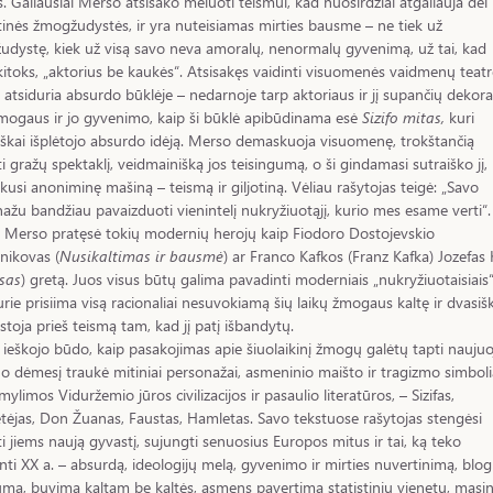
s. Galiausiai Merso atsisako meluoti teismui, kad nuoširdžiai atgailauja dėl
ktinės žmogžudystės, ir yra nuteisiamas mirties bausme – ne tiek už
dystę, kiek už visą savo neva amoralų, nenormalų gyvenimą, už tai, kad
itoks, „aktorius be kaukės“. Atsisakęs vaidinti visuomenės vaidmenų teatr
atsiduria absurdo būklėje – nedarnoje tarp aktoriaus ir jį supančių dekorac
mogaus ir jo gyvenimo, kaip ši būklė apibūdinama esė
Sizifo mitas,
kuri
fiškai išplėtojo absurdo idėją. Merso demaskuoja visuomenę, trokštančią
ti gražų spektaklį, veidmainišką jos teisingumą, o ši gindamasi sutraiško jį,
lkusi anoniminę mašiną – teismą ir giljotiną. Vėliau rašytojas teigė: „Savo
ažu bandžiau pavaizduoti vienintelį nukryžiuotąjį, kurio mes esame verti“. 
ų Merso pratęsė tokių modernių herojų kaip Fiodoro Dostojevskio
nikovas (
Nusikaltimas ir bausmė
) ar Franco Kafkos (Franz Kafka) Jozefas 
sas
) gretą. Juos visus būtų galima pavadinti moderniais „nukryžiuotaisiais
kurie prisiima visą racionaliai nesuvokiamą šių laikų žmogaus kaltę ir dvasiš
stoja prieš teismą tam, kad jį patį išbandytų.
ieškojo būdo, kaip pasakojimas apie šiuolaikinį žmogų galėtų tapti naujuo
Jo dėmesį traukė mitiniai personažai, asmeninio maišto ir tragizmo simbolia
 mylimos Viduržemio jūros civilizacijos ir pasaulio literatūros, – Sizifas,
ėjas, Don Žuanas, Faustas, Hamletas. Savo tekstuose rašytojas stengėsi
ti jiems naują gyvastį, sujungti senuosius Europos mitus ir tai, ką teko
nti XX a. – absurdą, ideologijų melą, gyvenimo ir mirties nuvertinimą, blog
mą, buvimą kaltam be kaltės, asmens pavertimą statistiniu vienetu, masi