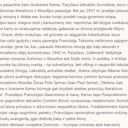
o pasaulinio karo išvakarėse Kamiu, Paryžiaus laikraščio žurnalistas, buvo 
žinomas literatūros ir filosofijos pasaulyje. Bet jau 1937 m. pradėjo planuo
jį romaną ir didelę esė
,
kuriais turėjo pradėti naują gyvenimo etapą.
ėjus karui, mėgino stoti į kariuomenę, bet, nepriimtas dėl blogos sveikatos
osi kartu su evakuojama redakcija, galiausiai su žmona prisiglaudė Alžyro
 Orane, dirbo mokytoju, vėl grūmėsi su atgyjančia tuberkulioze, buvo
stas vykti gydytis į nacių pavergtą Prancūziją. Tokiomis netikrumo sąlygom
uirutėje, gimė tai, kas į pasaulio literatūros istoriją įėjo kaip absurdo ir
encializmo idėjų koncentratas. 1942 m. Paryžiaus „Gallimard“ leidykloje
džiamas romanas
Svetimas
ir filosofinė esė
Sizifo mitas.
Ir publika, ir kritikai
suvokė šių kūrinių svarbą – tai sukrečiantys, bet viltingi ir naujoviški tekstai
iuolaikinį žmogų. Laikraščių antraštės skelbė: „Ateina rašytojas Alberas Kam
oje užvirė audringos diskusijos, teigiamai kūrinius įvertino žymusis prancūz
encializmo filosofas Žanas Polis Sartras (Jean-Paul Sartre): „Tikėtina, kad
me ir švariame Kamiu kūrinyje gali išryškėti ateities prancūzų literatūros
i“. Prasidėjus Prancūzijos išlaisvinimui iš nacių, Kamiu tapo Pasipriešinimo
mo pagrindinio laikraščio
Combat
(
Kova
) vyriausiuoju redaktoriumi, formu
už laisvę principus ir atkurtosios respublikos tikslus. Trisdešimtmetis Kami
cijos vargo augintinis, pateko į Prancūzijos nacionalinio gyvenimo viršūnę,
ktualų avangardą, įgijo didžiulę įtaką ir pelnė šlovę.
 tokio dėmesio nusipelnė
Svetimas
– trumpas romanas apie beprasmį