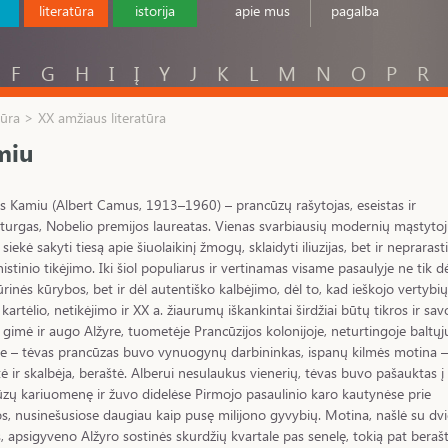
literatūra
istorija
apie mus
pagalba
F
G
H
I
Į
Y
J
K
L
M
N
O
P
R
tūra > XX amžiaus literatūra
miu
s Kamiu (Albert Camus, 1913–1960) – prancūzų rašytojas, eseistas ir
urgas, Nobelio premijos laureatas. Vienas svarbiausių modernių mąstytoj
siekė sakyti tiesą apie šiuolaikinį žmogų, sklaidyti iliuzijas, bet ir neprarasti
stinio tikėjimo. Iki šiol populiarus ir vertinamas visame pasaulyje ne tik d
tūrinės kūrybos, bet ir dėl autentiško kalbėjimo, dėl to, kad ieškojo vertybių
 kartėlio, netikėjimo ir XX a. žiaurumų iškankintai širdžiai būtų tikros ir sav
gimė ir augo Alžyre, tuometėje Prancūzijos kolonijoje, neturtingoje baltųj
e – tėvas prancūzas buvo vynuogynų darbininkas, ispanų kilmės motina –
tė ir skalbėja, beraštė. Alberui nesulaukus vienerių, tėvas buvo pašauktas į
zų kariuomenę ir žuvo didelėse Pirmojo pasaulinio karo kautynėse prie
, nusinešusiose daugiau kaip pusę milijono gyvybių. Motina, našlė su dv
s, apsigyveno Alžyro sostinės skurdžių kvartale pas senelę, tokią pat berašt