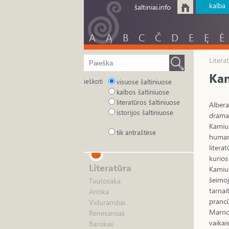
kalba
šaltiniai.info
A
Ą
B
C
Č
D
E
Ę
Ė
Litera
Ka
ieškoti
visuose šaltiniuose
kalbos šaltiniuose
literatūros šaltiniuose
Albera
istorijos šaltiniuose
dramat
Kamiu 
tik antraštėse
humani
litera
kurios
Literatūra
Kamiu 
šeimoj
Tautosaka
tarnai
Antika
prancū
Viduramžiai
Marnos
Renesansas
vaikai
Barokas