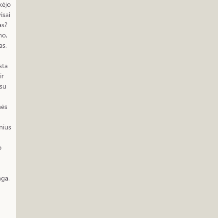
kėjo
isai
as?
mo,
as.
sta
ir
 su
nės
nius
o
nga.