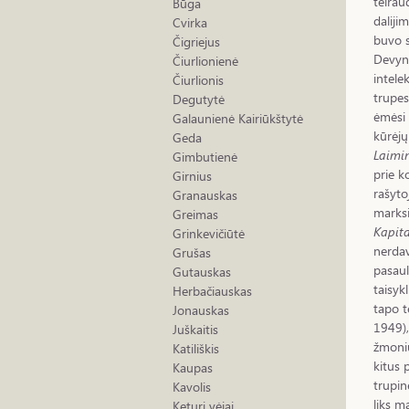
teirau
Būga
daliji
Cvirka
buvo su
Čigriejus
Devyni
Čiurlionienė
intele
Čiurlionis
trupes
Degutytė
ėmėsi 
Galaunienė Kairiūkštytė
kūrėjų
Geda
Laimi
Gimbutienė
prie k
Girnius
rašyto
Granauskas
marksi
Greimas
Kapit
Grinkevičiūtė
nerdav
Grušas
pasaul
Gutauskas
taisyk
Herbačiauskas
tapo t
Jonauskas
1949),
Juškaitis
žmonių
Katiliškis
kitus 
Kaupas
trupin
Kavolis
liks ma
Keturi vėjai