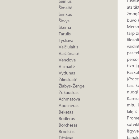
tuščiu
Šeinius
atsiti
Šimaitė
žmogžu
Šimkus
buvo k
Širvys
Merso 
Škėma
tarp ž
Tarulis
filoso
Tysliava
vaidin
Vaičiulaitis
pasite
Vaičiūnaitė
person
Venclova
tikrųj
Vilimaitė
Raskol
Vydūnas
(
Proce
Žilinskaitė
tais, 
Žlabys-Žengė
nuogi 
Žukauskas
Kamiu 
Achmatova
mitu. 
Apolineras
kilę iš
Beketas
Promet
Bodleras
suteik
Borchesas
išgyve
Brodskis
banalu
Džoisas