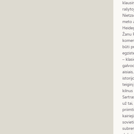
klausi
rašyto
Nietzs
meto a
Heideg
Žanu Po
koment
būti p
egziste
– klas
galvod
aisiai
istori
teigin
kilnus
Sartra
už tai
priimt
kairie
soviet
subren