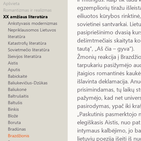
Apšvieta
egzempliorių tiražu išleis
Romantizmas ir realizmas
eiliuotos kūrybos rinktinė
XX amžiaus literatūra
sovietinei santvarkai. Lie
Ankstyvasis modernizmas
Nepriklausomos Lietuvos
pasipriešinimo dvasią kurs
literatūra
dešimtmečiais skaityta ko
Katastrofų literatūra
tautą“, „Aš čia – gyva“).
Sovietmečio literatūra
Žmonių reakcija į Brazdži
Išeivijos literatūra
Aistis
tarpukariu pasižymėjo au
Aputis
įtaigios romantinės kaukės
Babickaitė
išlavinta deklamacija. An
Baliukevičius-Dzūkas
prisimindamas, tų laikų s
Baliukonė
Baltrušaitis
pažymėjo, kad net univers
Baltušis
pasirodymas, ypač iki kra
Binkis
„Paskutinis pasmerktojo m
Bložė
elegiškasis Aistis, nuo p
Boruta
Bradūnas
intymaus kalbėjimo, jo bal
Brazdžionis
lietuvių poeziją išeiti iš n