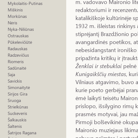
m. vadovavo Maironio lite
Mykolaitis-Putinas
redaktoriumi ir recenzentu
Miškinis
Morkūnas
katalikiškoje kultūrinėje s
Nėris
1932 m. išleistas rinkinys
Nyka-Niliūnas
stiprėjantį Brazdžionio po
Ostrauskas
avangardinės poetikos, ats
Pūkelevičiūtė
Radauskas
nebesidangstant ironiško 
Radzevičius
pripažinta kritikų ir įtrau
Riomeris
Ženklai ir stebuklai
pelnė 
Sadūnaitė
Kunigaikščių miestas
, ku
Saja
Vilniaus atgavimo, buvo 
Savickis
Simonaitytė
kurie poeto gerbėjai prana
Sirijos Gira
ėmė laikyti teisėtu Mair
Sruoga
prislopo, išsilygino rimų 
Strielkūnas
prasmės motyvai, jau maž
Suckeveris
Šalkauskis
Pirmoji bolševikinė okup
Šaltenis
Maironio muziejaus likima
Šatrijos Ragana
nebuvo priimtas į pertvar