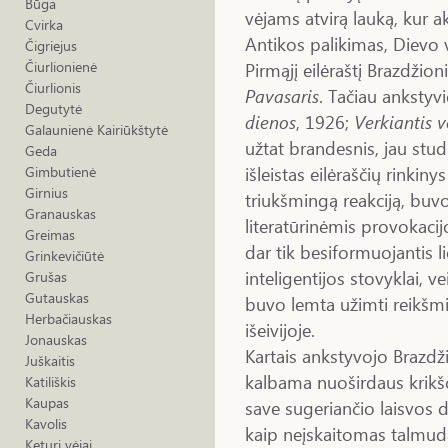
Būga
vėjams atvirą lauką, kur ak
Cvirka
Antikos palikimas, Dievo va
Čigriejus
Pirmąjį eilėraštį Brazdžio
Čiurlionienė
Čiurlionis
Pavasaris
. Tačiau ankstyvi
Degutytė
dienos
, 1926;
Verkiantis 
Galaunienė Kairiūkštytė
užtat brandesnis, jau stud
Geda
išleistas eilėraščių rinkiny
Gimbutienė
Girnius
triukšmingą reakciją, buv
Granauskas
literatūrinėmis provokaci
Greimas
dar tik besiformuojantis li
Grinkevičiūtė
inteligentijos stovyklai, v
Grušas
Gutauskas
buvo lemta užimti reikšm
Herbačiauskas
išeivijoje.
Jonauskas
Kartais ankstyvojo Brazdži
Juškaitis
kalbama nuoširdaus krikš
Katiliškis
Kaupas
save sugeriančio laisvos d
Kavolis
kaip neįskaitomas talmuda
Keturi vėjai