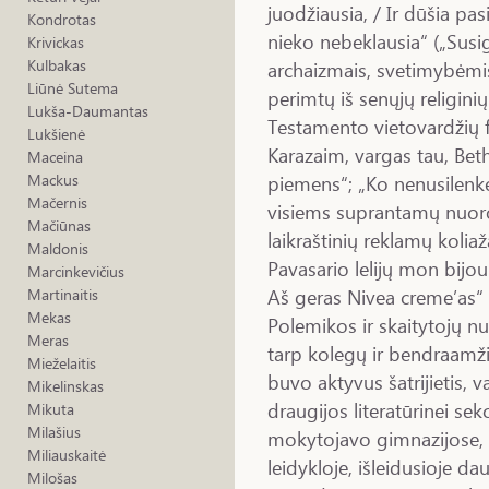
juodžiausia, / Ir dūšia pasi
Kondrotas
nieko nebeklausia“ („Susig
Krivickas
Kulbakas
archaizmais, svetimybėmis 
Liūnė Sutema
perimtų iš senųjų religin
Lukša-Daumantas
Testamento vietovardžių f
Lukšienė
Karazaim, vargas tau, Be
Maceina
piemens“; „Ko nenusilenkei 
Mackus
Mačernis
visiems suprantamų nuor
Mačiūnas
laikraštinių reklamų kolia
Maldonis
Pavasario lelijų mon bijou
Marcinkevičius
Aš geras Nivea creme’as“ 
Martinaitis
Mekas
Polemikos ir skaitytojų nu
Meras
tarp kolegų ir bendraamžių
Mieželaitis
buvo aktyvus šatrijietis,
Mikelinskas
draugijos literatūrinei sek
Mikuta
Milašius
mokytojavo gimnazijose,
Miliauskaitė
leidykloje, išleidusioje d
Milošas