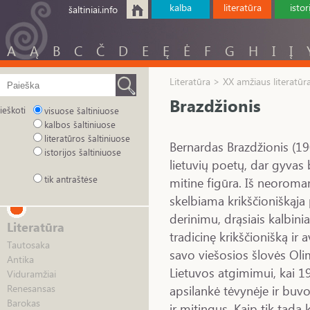
kalba
literatūra
istor
šaltiniai.info
A
Ą
B
C
Č
D
E
Ę
Ė
F
G
H
I
Į
Literatūra > XX amžiaus literatūr
Brazdžionis
ieškoti
visuose šaltiniuose
kalbos šaltiniuose
literatūros šaltiniuose
Bernardas Brazdžionis (19
istorijos šaltiniuose
lietuvių poetų, dar gyva
tik antraštėse
mitine figūra. Iš neoromant
skelbiama krikščioniškąja 
derinimu, drąsiais kalbini
Literatūra
tradicinę krikščionišką i
Tautosaka
savo viešosios šlovės Oli
Antika
Lietuvos atgimimui, kai 1
Viduramžiai
apsilankė tėvynėje ir buv
Renesansas
Barokas
ir mitingus. Kaip tik tad