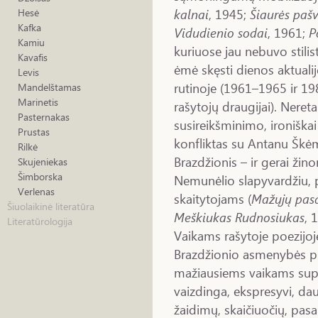
kalnai
, 1945;
Šiaurės pašv
Hesė
Kafka
Vidudienio sodai
, 1961;
P
Kamiu
kuriuose jau nebuvo stili
Kavafis
ėmė skęsti dienos aktualij
Levis
rutinoje (1961–1965 ir 19
Mandelštamas
Marinetis
rašytojų draugijai). Neret
Pasternakas
susireikšminimo, ironiška
Prustas
konfliktas su Antanu Škė
Rilkė
Brazdžionis – ir gerai žin
Skujeniekas
Šimborska
Nemunėlio slapyvardžiu, 
Verlenas
skaitytojams (
Mažųjų pasa
Šiuolaikinė literatūra
Meškiukas Rudnosiukas
, 
Literatūrologija
Vaikams rašytoje poezijoje 
Brazdžionio asmenybės pusė
mažiausiems vaikams supr
vaizdinga, ekspresyvi, da
žaidimų, skaičiuočių, pasa