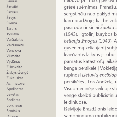
Šeinius
grėsė suėmimas. Pranašu, 
Šimaitė
Šimkus
sergstinčiu nuo paklydimų
Širvys
karo pradžioje, kai be vo
Škėma
pasirodė rinkiniai
Šaukiu 
Tarulis
(1943), ligtolinį kūrybos k
Tysliava
Vaičiulaitis
keliauja žmogus
(1943). A
Vaičiūnaitė
gyvenimą keliaujantį subje
Venclova
kviečiantis laikytis įsiki
Vilimaitė
pamatus katastrofų laikai
Vydūnas
Žilinskaitė
banga persikėlė į Vokietij
Žlabys-Žengė
rūpinosi
Lietuvių enciklop
Žukauskas
persikėlęs į Los Andželą,
Achmatova
Visuomeninėje veikloje sten
Apolineras
vengė skelbti publicistiniu
Beketas
Bodleras
leidiniuose.
Borchesas
Išeivijoje Brazdžionis leid
Brodskis
sąmoningumą mobilizuojanč
Džoisas